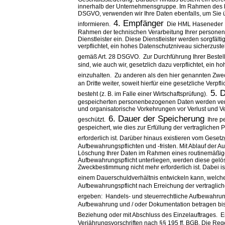
innerhalb der Unternehmensgruppe. Im Rahmen des be
DSGVO, verwenden wir Ihre Daten ebenfalls, um Sie 
4. Empfänger
informieren.
Die HML Haseneder M
Rahmen der technischen
Verarbeitung Ihrer persone
Dienstleister ein. Diese Dienstleister
werden sorgfälti
verpflichtet, ein hohes
Datenschutzniveau sicherzustell
gemäß Art. 28 DSGVO.
Zur Durchführung Ihrer Beste
sind, wie auch wir,
gesetzlich dazu verpflichtet, ein 
einzuhalten.
Zu anderen als den hier genannten Zwe
an Dritte weiter,
soweit hierfür eine gesetzliche Verpfl
5. 
besteht (z. B. im Falle
einer Wirtschaftsprüfung).
gespeicherten personenbezogenen Daten werden ver
und organisatorische Vorkehrungen vor Verlust und
6. Dauer der Speicherung
geschützt.
Ihre 
gespeichert, wie dies zur Erfüllung der vertraglichen
P
erforderlich ist. Darüber hinaus existieren vom
Gesetz
Aufbewahrungspflichten und -fristen. Mit Ablauf der Au
Löschung Ihrer Daten im Rahmen eines routinemäßige
Aufbewahrungspflicht unterliegen, werden diese gelös
Zweckbestimmung
nicht mehr erforderlich ist. Dabei
einem
Dauerschuldverhältnis entwickeln kann, welche
Aufbewahrungspflicht nach Erreichung der vertraglich
ergeben:
Handels- und steuerrechtliche Aufbewahrung
Aufbewahrung und /
oder Dokumentation betragen bis
Beziehung oder mit
Abschluss des Einzelauftrages.
E
Verjährungsvorschriften nach §§ 195 ff. BGB. Die
Rege