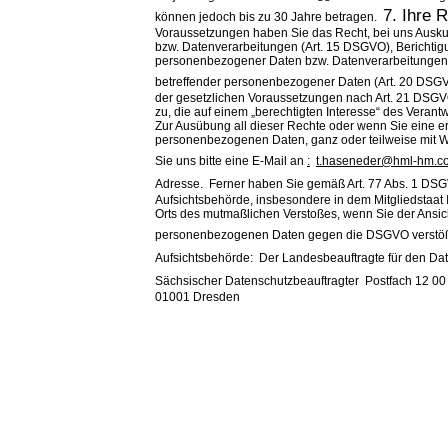
7. Ihre 
können jedoch bis zu 30 Jahre betragen.
Voraussetzungen haben Sie das Recht, bei uns Auskun
bzw. Datenverarbeitungen (Art. 15 DSGVO), Berichti
personenbezogener Daten bzw. Datenverarbeitungen 
betreffender personenbezogener Daten (Art. 20 DSGV
der gesetzlichen Voraussetzungen nach Art. 21 DSG
zu, die auf einem „berechtigten Interesse“ des
Verantw
Zur Ausübung all dieser Rechte oder wenn Sie eine ert
personenbezogenen Daten, ganz oder teilweise mit Wi
Sie
uns bitte eine E-Mail an
:
t.haseneder@hml-hm.c
Adresse.
Ferner haben Sie gemäß Art. 77 Abs. 1 DS
Aufsichtsbehörde,
insbesondere in dem Mitgliedstaat I
Orts des mutmaßlichen
Verstoßes, wenn Sie der Ansich
personenbezogenen Daten
gegen die DSGVO verstöß
Aufsichtsbehörde:
Der Landesbeauftragte für den Dat
Sächsischer Datenschutzbeauftragter
Pos
01001 Dresden