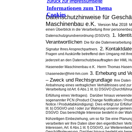
zurück zur Impressumseite
zurück zur Impressumseite
Informationen zum Thema
Cookies
Datenschutzhinweise für Geschä
Maschinenbau e.K.
Version Mai 2018
M
einen Überblick in die Verarbeitung Ihrer
personenbez
1. Identi
Datenschutzgrundverordnung (DSGVO).
Verantwortlichen
Die für die Datenverarbeitung
2. Kontaktdat
Signatur Ihres Ansprechpartners.
Fragen und Auskünfte betreffend den Umgang mit Ih
jederzeit an den Datenschutzbeauftragten der HML 
Haseneder Maschinenbau e.K.
Herrn Thomas Hasened
3. Erhebung und Ver
t.haseneder@hml-hm.com
– Zweck und
Rechtsgrundlage
Ihre Daten
Anbahnung eines vertraglichen Verhältnisses und zur
Verarbeitung ist Art. 6 Abs.1 lit. b) DSGVO (Durchführ
Erfüllung eines Vertrages).
Darüber hinaus verwende
sogenannter PCN (Product
Change Notification / Pro
Notice / Produktabkündigung).
Dies erfolgt zur Erfüllu
lit. b) DSGVO und / oder zur
Wahrung unserer gemeinsam
DSGVO. Das berechtigte
Interesse besteht in der Wah
frühzeitigen Einbeziehung,
um so für Sie eine Planung
verarbeiten wir Ihre Daten über den eigentlichen Ve
Interessen, Art. 6 Abs.1 lit. f) DSGVO, zur Weiterent
Geschäftssteuerung. Darüber hinaus besteht ein berec